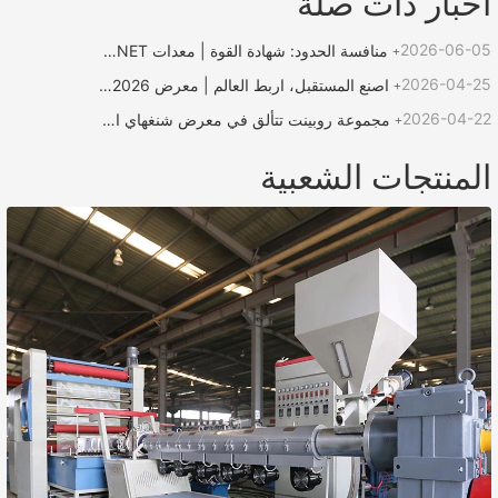
خبار ذات صلة
2026-06-0
منافسة الحدود: شهادة القوة | معدات ROPENET تدعم مسابقة "كأس لوتشن للإنقاذ" في الحبال
2026-04-2
اصنع المستقبل، اربط العالم | معرض ROPENET 2026 الدولي للبلاستيك والمطاط يصل إلى نهايته!
2026-04-2
مجموعة روبينت تتألق في معرض شنغهاي الدولي للمطاط والبلاستيك وتعود محملة بفرص لتوسيع أعمالها العالمية
لمنتجات الشعبية