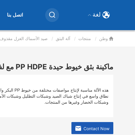
User
account
لغة
اتصل بنا
menu
وطن
منتجات
آلة البثق
صيد الأسماك الغزل مقذوف
ماكينة بثق خيوط حيدة PP HDPE مع لفافة بكرة
نطاق واسع في إنتاج شباك الصيد وشبكات التظليل وشبكات الأم
وشبكات الخضار وغيرها من المنتجات.
Contact Now