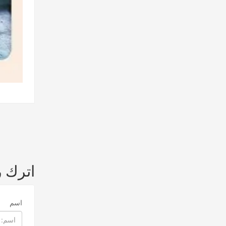
اترك 
اسم