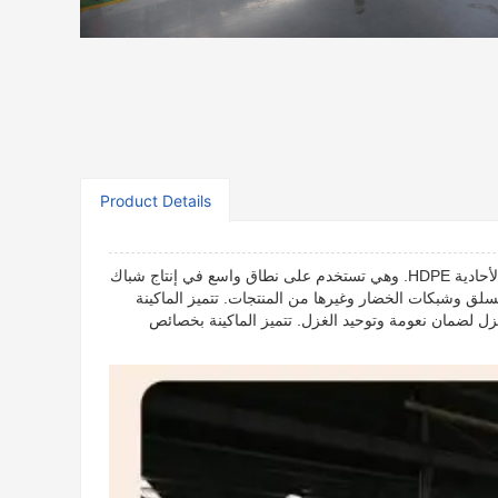
Product Details
هذه الآلة مناسبة لإنتاج مواصفات مختلفة من خيوط PP البكر والمعاد تدويرها والخيوط الأحادية HDPE. وهي تستخدم على نطاق واسع في إنتاج شباك
لق وشبكات الخضار وغيرها من المنتجات. تتميز الماكينة
غزل لضمان نعومة وتوحيد الغزل. تتميز الماكينة بخصائص