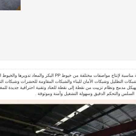
بكات التظليل وشبكات الأمان للبناء والشبكات المقاومة للحشرات وشبكات التس
بهيكل مدمج ونظام تزييت من نقطة إلى نقطة للعتاد وتقنية احترافية جديدة للم
 السلس والتحكم الدقيق وسهولة التشغيل وآمنة وموثوقة .