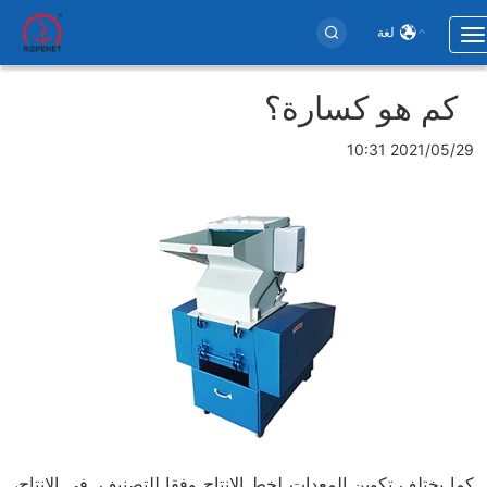
لغة
Toggle
navigation
Use
كم هو كسارة؟
accoun
men
2021/05/29 10:31
كما يختلف تكوين المعدات لخط الإنتاج وفقا للتصنيف. في الإنتاج،