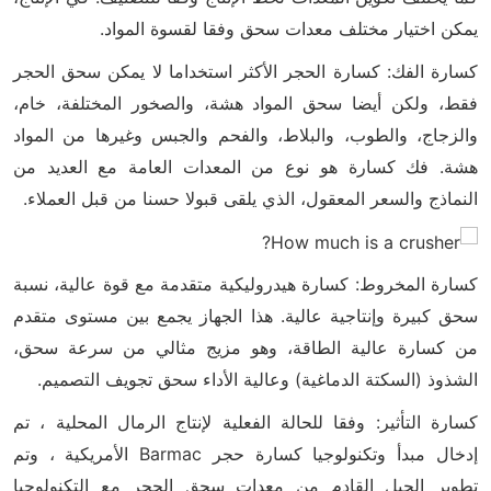
يمكن اختيار مختلف معدات سحق وفقا لقسوة المواد.
كسارة الفك: كسارة الحجر الأكثر استخداما لا يمكن سحق الحجر
فقط، ولكن أيضا سحق المواد هشة، والصخور المختلفة، خام،
والزجاج، والطوب، والبلاط، والفحم والجبس وغيرها من المواد
هشة. فك كسارة هو نوع من المعدات العامة مع العديد من
النماذج والسعر المعقول، الذي يلقى قبولا حسنا من قبل العملاء.
كسارة المخروط: كسارة هيدروليكية متقدمة مع قوة عالية، نسبة
سحق كبيرة وإنتاجية عالية. هذا الجهاز يجمع بين مستوى متقدم
من كسارة عالية الطاقة، وهو مزيج مثالي من سرعة سحق،
الشذوذ (السكتة الدماغية) وعالية الأداء سحق تجويف التصميم.
كسارة التأثير: وفقا للحالة الفعلية لإنتاج الرمال المحلية ، تم
إدخال مبدأ وتكنولوجيا كسارة حجر Barmac الأمريكية ، وتم
تطوير الجيل القادم من معدات سحق الحجر مع التكنولوجيا