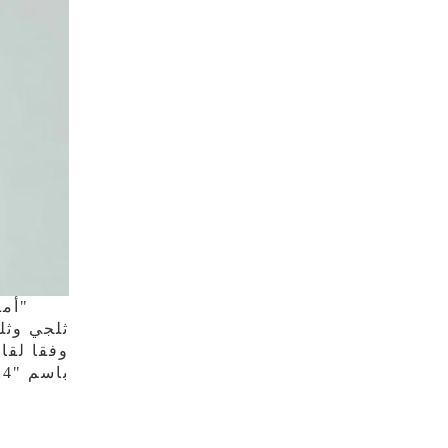
"أمط
ثلجي وثل
باسم "24 مصطلحا شمسيا". يمثل كل مصطلح شمسي تغيرات مختلفة في المناخ والفينولوجيا ووقت "المناخات الثلاثة".