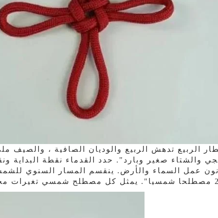
ار الربيع تدهش الربيع والوديان الصافية ، والصيف م
جي والشتاء صغير وبارد". حدد القدماء نقطة البداية و