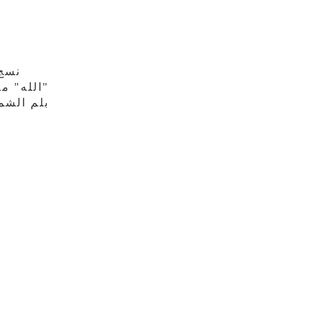
نسج 
"الله" م
بلم الشم