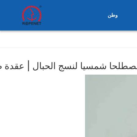
وطن
طلحا شمسيا لنسج الحبال | عقدة صين