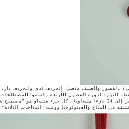
ليء بالقصور والصيف متصل. الخريف ندي والخريف بارد
نقطة النهاية لدورة الفصول الأربعة وقسموا المصطلحات
وفقا لقانون عمل السماء والأرض. ينقسم المسار السنوي للشمس إلى 24 جزءا متساويا ، ك