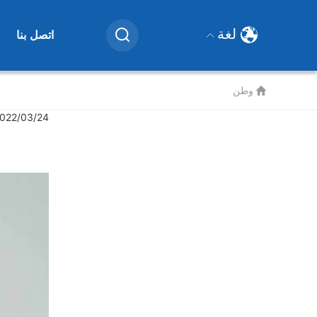
User
account
لغة
اتصل بنا
menu
وطن
022/03/24 14:12