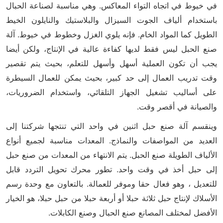
في خيوط في اتجاه التواء المعاكس. وهي مناسبة لصناعة الحبال
باستخدام ألياف الجوت السيزال والبلاستيك والنايلون الخيط
الطويل كما المواد الخام. فإنه يلوي الغزل وخطوط في خيوط. آلة
صنع الحبل ليس فقط لديها كفاءة عالية في الإنتاج، ولكن أيضا
يجب أن تكون العملية أسهل وأسهل للتعلم، بحيث يتم تقصير
وقت تدريب العمال إلى حد كبير، بحيث يمكن للعمال السيطرة
على أساليب تشغيل الجهاز التلقائي، واستخدام الضروريات،
والصيانة في أقصر وقت.
وينقسم آلة صنع حبل اثنين في واحد التي تنتجها شركتنا إلى
العديد من المواصفات والنماذج. المعدات مناسبة لجميع أنواع
الألياف الطويلة صنع الحبل. يتم الانتهاء من المعدات من صنع حبل
إلى حبل أخذ في وقت واحد. تطور محرك تحويل التردد قابل
للتعديل ، وهو فعال حقا وموفر للعمالة. بالتعاون مع وحدة رسم
الأسلاك لإنتاج حبل ثلاثة حبلا أو أربعة حبلا من حبل حبلا، هو الخيار
الأفضل لمختلف المصانع صنع الحبال وصنع الكابلات.