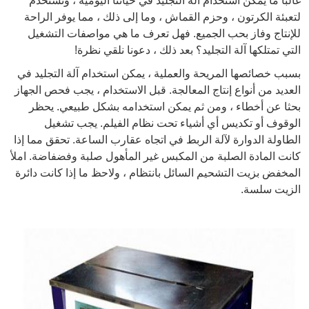
غالبا ما يمكن استخدام آلة التجليد في حياتنا اليومية ، وتستخدم
لتعبئة الكرتون ، وحزم القماش ، وما إلى ذلك ، مما يوفر الراحة
للإنتاج وفاز بحب الجميع. فهل تعرف ما هي مواصفات التشغيل
التي تمتلكها آلة التجليد؟ بعد ذلك ، دعونا نلقي نظرة!
بسبب خصائصها المريحة والعملية ، يمكن استخدام آلة التجليد في
العديد من أنواع إنتاج المعالجة. قبل الاستخدام ، يجب فحص الجهاز
بحثا عن أخطاء ، ومن ثم يمكن استخدامه بشكل طبيعي. يحظر
الوقوف أو تكديس أي أشياء تحت نظام الفيلم. يجب تشغيل
الطاولة الدوارة لآلة الربط في اتجاه عقارب الساعة. تحقق مما إذا
كانت المادة الصلبة من المكبس غير المأهول صلبة وفضفاضة. املأ
المخفض بزيت التشحيم السائل بانتظام ، ولاحظ ما إذا كانت دائرة
الزيت سلسة.