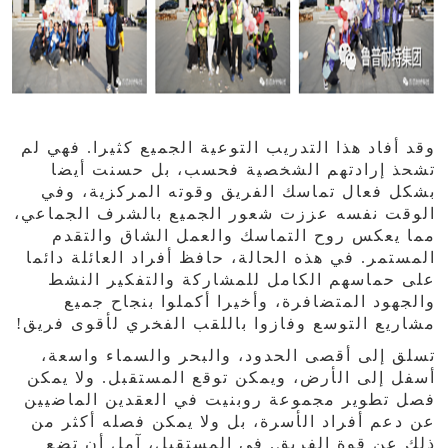
وقد أفاد هذا التدريب التوعية الجميع كثيرا. فهي لم
تشحذ إرادتهم الشخصية فحسب، بل حسنت أيضا
بشكل فعال تماسك الفريق وقوته المركزية، وفي
الوقت نفسه عززت شعور الجميع بالشرف الجماعي،
مما يعكس روح التماسك والعمل الشاق والتقدم
المستمر. في هذه الحالة، حافظ أفراد العائلة دائما
على حماسهم الكامل للمشاركة والتفكير النشط
والجهود المتضافرة، وأخيرا أكملوا بنجاح جميع
مشاريع التوسع وفازوا باللقب الفخري لأقوى فريق!
تسلق إلى أقصى الحدود، والبحر والسماء واسعة،
أسفل إلى الأرض، ويمكن توقع المستقبل. ولا يمكن
فصل تطوير مجموعة روبنيت في العقدين الماضيين
عن دعم أفراد الأسرة، بل ولا يمكن فصله أكثر من
ذلك عن قوة الفريق. في المستقبل، آمل أن تضع