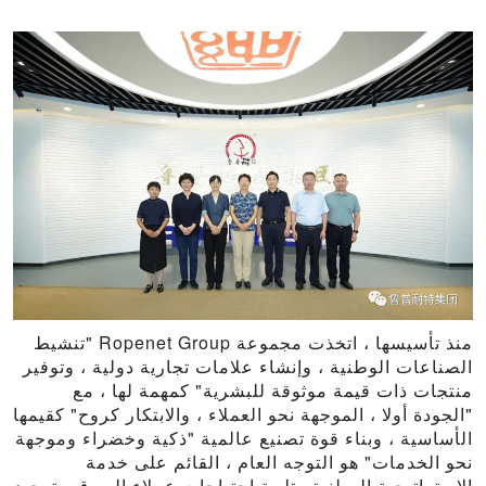
منذ تأسيسها ، اتخذت مجموعة Ropenet Group "تنشيط
الصناعات الوطنية ، وإنشاء علامات تجارية دولية ، وتوفير
منتجات ذات قيمة موثوقة للبشرية" كمهمة لها ، مع
"الجودة أولا ، الموجهة نحو العملاء ، والابتكار كروح" كقيمها
الأساسية ، وبناء قوة تصنيع عالمية "ذكية وخضراء وموجهة
نحو الخدمات" هو التوجه العام ، القائم على خدمة
الاستراتيجية الوطنية وتلبية احتياجات عملاء السوق ، توحيد